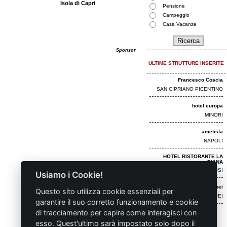
Isola di Capri
Pensione
Campeggio
Casa Vacanze
Sponsor
ULTIME STRUTTURE INSERITE
Francesco Coscia
SAN CIPRIANO PICENTINO
hotel europa
MINORI
ametista
NAPOLI
HOTEL RISTORANTE LA
PIANA
AMOROSI
Usiamo i Cookie!
B&B Dolcevita Pompei
Questo sito utilizza cookie essenziali per
POMPEI
garantire il suo corretto funzionamento e cookie
di tracciamento per capire come interagisci con
esso. Quest'ultimo sarà impostato solo dopo il