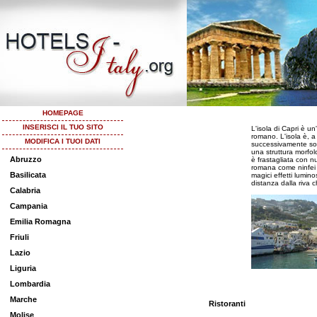
HOMEPAGE
INSERISCI IL TUO SITO
L'isola di Capri è un
romano. L'isola è, a 
MODIFICA I TUOI DATI
successivamente somm
una struttura morfolo
Abruzzo
è frastagliata con nu
romana come ninfei d
Basilicata
magici effetti luminos
distanza dalla riva 
Calabria
Campania
Emilia Romagna
Friuli
Lazio
Liguria
Lombardia
Marche
Ristoranti
Molise