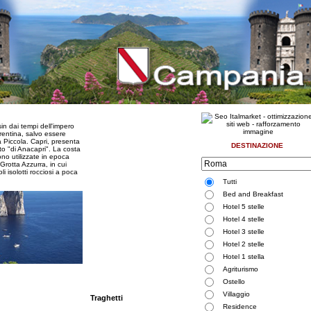
sin dai tempi dell'impero
rrentina, salvo essere
 Piccola. Capri, presenta
DESTINAZIONE
tto "di Anacapri". La costa
ono utilizzate in epoca
rotta Azzurra, in cui
li isolotti rocciosi a poca
Tutti
Bed and Breakfast
Hotel 5 stelle
Hotel 4 stelle
Hotel 3 stelle
Hotel 2 stelle
Hotel 1 stella
Agriturismo
Ostello
Villaggio
Traghetti
Residence