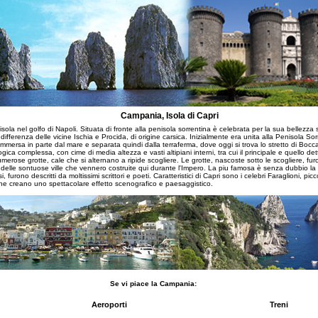
Campania, Isola di Capri
'isola nel golfo di Napoli. Situata di fronte alla penisola sorrentina è celebrata per la sua bellezza 
differenza delle vicine Ischia e Procida, di origine carsica. Inizialmente era unita alla Penisola So
ersa in parte dal mare e separata quindi dalla terraferma, dove oggi si trova lo stretto di Bocca
gica complessa, con cime di media altezza e vasti altipiani interni, tra cui il principale e quello de
merose grotte, cale che si alternano a ripide scogliere. Le grotte, nascoste sotto le scogliere, fur
elle sontuose ville che vennero costruite qui durante l'Impero. La piu famosa è senza dubbio la G
i, furono descritti da moltissimi scrittori e poeti. Caratteristici di Capri sono i celebri Faraglioni, picco
che creano uno spettacolare effetto scenografico e paesaggistico.
Se vi piace la Campania:
Aeroporti
Treni