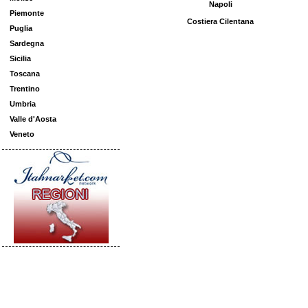
Napoli
Piemonte
Costiera Cilentana
Puglia
Sardegna
Sicilia
Toscana
Trentino
Umbria
Valle d'Aosta
Veneto