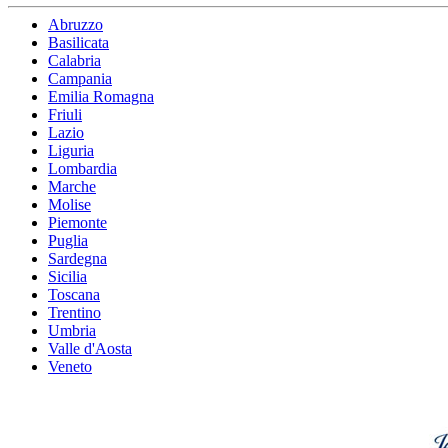
Abruzzo
Basilicata
Calabria
Campania
Emilia Romagna
Friuli
Lazio
Liguria
Lombardia
Marche
Molise
Piemonte
Puglia
Sardegna
Sicilia
Toscana
Trentino
Umbria
Valle d'Aosta
Veneto