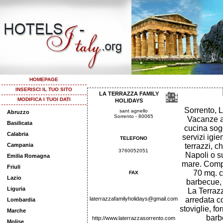
HOMEPAGE
INSERISCI IL TUO SITO
LA TERRAZZA FAMILY
MODIFICA I TUOI DATI
HOLIDAYS
Sorrento, 
sant agnello
Abruzzo
Sorrento - 80065
Vacanze ad
Basilicata
cucina sogg
Calabria
servizi igie
TELEFONO
Campania
terrazzi, c
3760052051
Napoli o su
Emilia Romagna
mare. Compl
Friuli
70 mq. c
FAX
Lazio
barbecue, d
Liguria
La Terraz
laterrazzafamilyholidays@gmail.com
arredata co
Lombardia
stoviglie, fo
Marche
barb
http://www.laterrazzasorrento.com
Molise