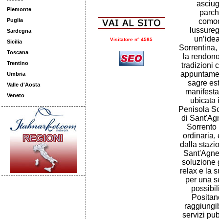
asciug
Piemonte
parch
Puglia
comod
lussureg
Sardegna
un’idea
Visitatore n° 4585
Sicilia
Sorrentina,
Toscana
la rendono
Trentino
tradizioni c
appuntament
Umbria
sagre est
Valle d'Aosta
manifesta
Veneto
ubicata 
Penisola So
di Sant'Ag
Sorrento 
ordinaria, 
dalla stazi
Sant'Agnel
soluzione g
relax e la 
per una se
possibil
Positan
raggiungi
servizi pu