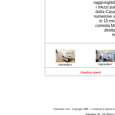
raggiungibi
i mezzi pu
dalla Casa 
numerose sp
in 10 mi
comoda Mari
diret
h
Ingrandisci
Ingrandisci
Giudizio utenti
Italmarket.com - Copyright 1996 - I contenuti di questo si
Italmarket Srl - Via Albert