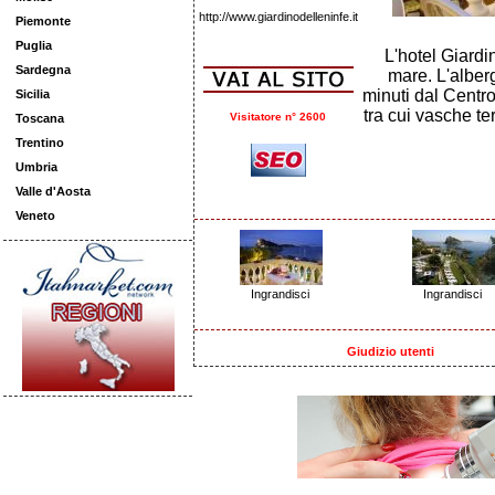
http://www.giardinodelleninfe.it
Piemonte
Puglia
L'hotel Giardin
Sardegna
mare. L'alberg
minuti dal Centro
Sicilia
tra cui vasche t
Visitatore n° 2600
Toscana
Trentino
Umbria
Valle d'Aosta
Veneto
Ingrandisci
Ingrandisci
Giudizio utenti