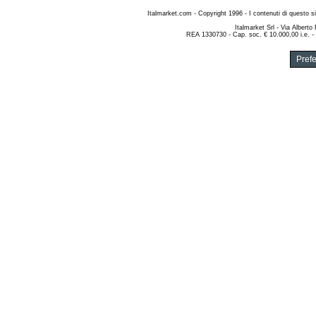
Italmarket.com - Copyright 1996 - I contenuti di questo si
Italmarket Srl - Via Albert
REA 1330730 - Cap. soc. € 10.000,00 i.e. -
Pref