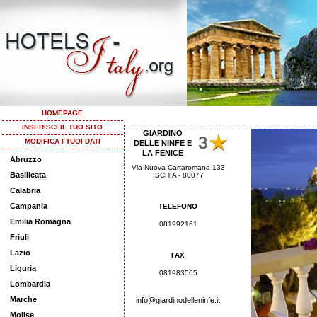
HOMEPAGE
INSERISCI IL TUO SITO
GIARDINO
MODIFICA I TUOI DATI
DELLE NINFE E
LA FENICE
Abruzzo
Via Nuova Cartaromana 133
Basilicata
ISCHIA - 80077
Calabria
Campania
TELEFONO
Emilia Romagna
081992161
Friuli
Lazio
FAX
Liguria
081983565
Lombardia
Marche
info@giardinodelleninfe.it
Molise