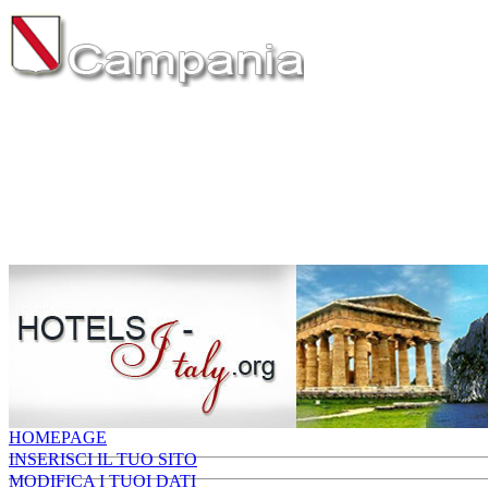
HOMEPAGE
INSERISCI IL TUO SITO
MODIFICA I TUOI DATI