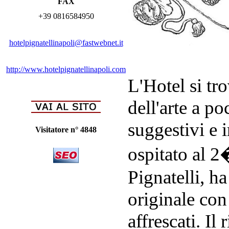
FAX
+39 0816584950
hotelpignatellinapoli@fastwebnet.it
http://www.hotelpignatellinapoli.com
L'Hotel si tro
dell'arte a p
suggestivi e 
Visitatore n° 4848
ospitato al 2
Pignatelli, h
originale con 
affrescati. Il