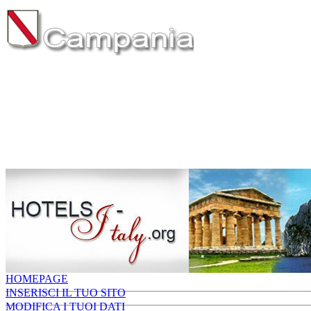
HOMEPAGE
INSERISCI IL TUO SITO
MODIFICA I TUOI DATI