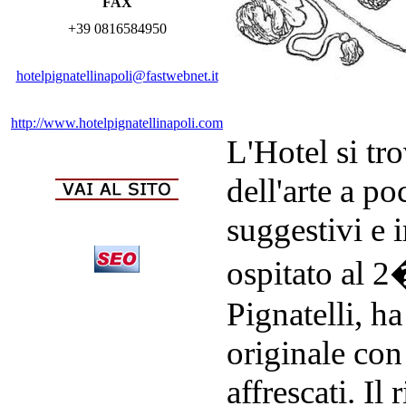
FAX
+39 0816584950
hotelpignatellinapoli@fastwebnet.it
http://www.hotelpignatellinapoli.com
L'Hotel si tro
dell'arte a p
suggestivi e 
ospitato al 2
Pignatelli, h
originale con 
affrescati. Il