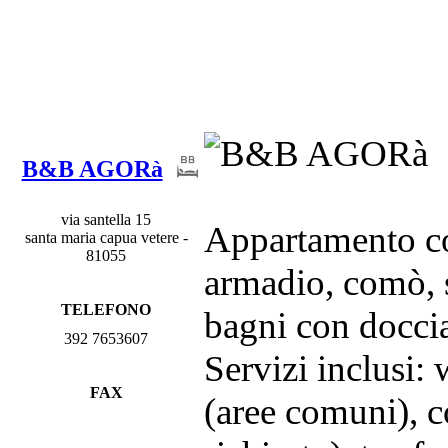
B&B AGORà
via santella 15
Appartamento con
santa maria capua vetere -
81055
armadio, comò, s
TELEFONO
bagni con doccia
392 7653607
Servizi inclusi: 
FAX
(aree comuni), c