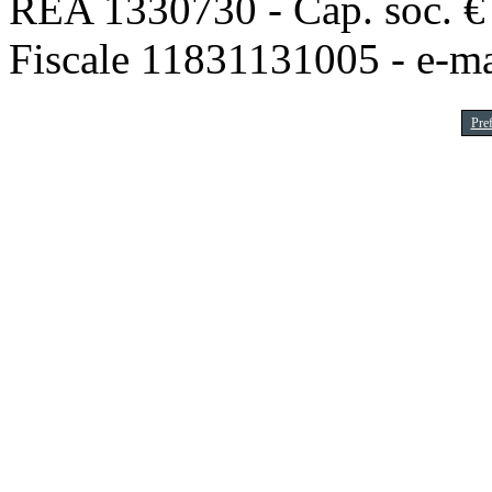
REA 1330730 - Cap. soc. € 1
Fiscale 11831131005 - e-m
Pre