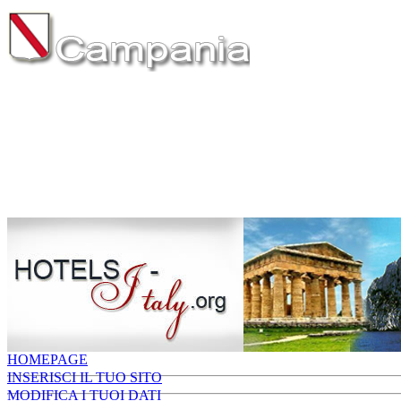
HOMEPAGE
INSERISCI IL TUO SITO
MODIFICA I TUOI DATI