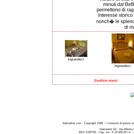
minuti dal BeB
permettono di rag
interesse storico
nonch� le splendid
di m
Ingrandisci
Ingrandisci
Giudizio utenti
Italmarket.com - Copyright 1996 - I contenuti di questo si
Italmarket Srl - Via Albert
REA 1330730 - Cap. soc. € 10.000,00 i.e. -