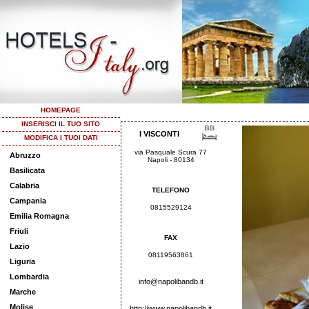
HOMEPAGE
INSERISCI IL TUO SITO
I VISCONTI
MODIFICA I TUOI DATI
via Pasquale Scura 77
Abruzzo
Napoli - 80134
Basilicata
Calabria
TELEFONO
Campania
0815529124
Emilia Romagna
Friuli
FAX
Lazio
08119563861
Liguria
Lombardia
info@napolibandb.it
Marche
Molise
http://www.napolibandb.it