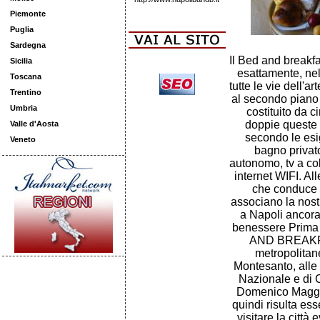
Piemonte
Puglia
Sardegna
Il Bed and breakfas
Sicilia
esattamente, nel
Toscana
tutte le vie dell'
Trentino
al secondo piano d
Umbria
costituito da c
doppie queste 
Valle d'Aosta
secondo le esi
Veneto
bagno privato
autonomo, tv a col
internet WIFI. Al
che conduce a
associano la nostr
a Napoli ancora
benessere Prima 
AND BREAKFAS
metropolitane
Montesanto, alle
Nazionale e di 
Domenico Maggio
quindi risulta ess
visitare la città