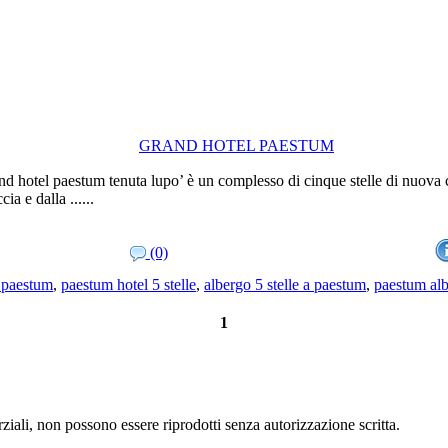
GRAND HOTEL PAESTUM
and hotel paestum tenuta lupo’ è un complesso di cinque stelle di nuova c
cia e dalla ......
(0)
a paestum
,
paestum hotel 5 stelle
,
albergo 5 stelle a paestum
,
paestum alb
1
ziali, non possono essere riprodotti senza autorizzazione scritta.